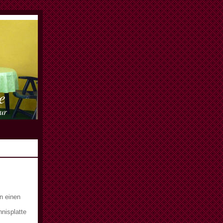
e
tur
n einen
nisplatte