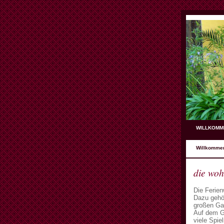
WILLKOMM
Willkomme
die wo
Die Ferien
Dazu gehör
großen Ga
Auf dem G
viele Spie