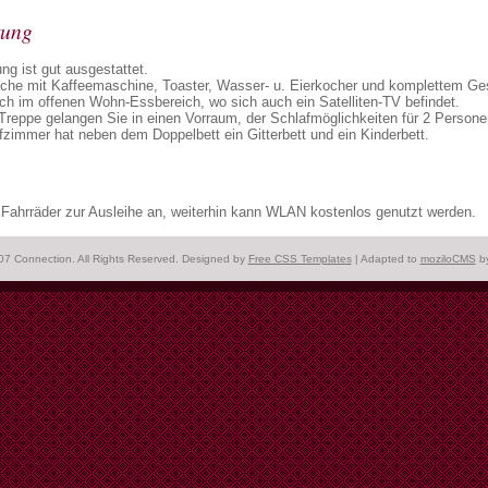
tung
g ist gut ausgestattet.
üche mit Kaffeemaschine, Toaster, Wasser- u. Eierkocher und komplettem Ges
ich im offenen Wohn-Essbereich, wo sich auch ein Satelliten-TV befindet.
Treppe gelangen Sie in einen Vorraum, der Schlafmöglichkeiten für 2 Personen
zimmer hat neben dem Doppelbett ein Gitterbett und ein Kinderbett.
 Fahrräder zur Ausleihe an, weiterhin kann WLAN kostenlos genutzt werden.
07 Connection. All Rights Reserved. Designed by
Free CSS Templates
| Adapted to
moziloCMS
b