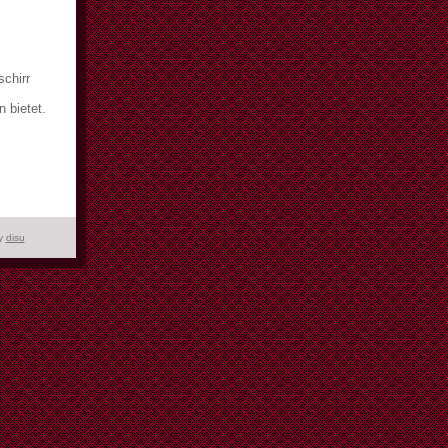
chirr
 bietet.
y
disu