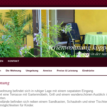
ferienwohnung köpp
urlaub in der na
EN
KONTAKT
n
Die Wohnung
Umgebung
Anreise
Preise & Leistung
Eindrücke
hnung
wohnung befindet sich in ruhiger Lage mit einem sepataten Eingang.
t eine Terrasse mit Gartenmöbeln, Grill und einem wunderschönen Ausblick i
rten.
elände befinden sich neben einem Sandkasten, Schaukeln und einer Tischten
lmöglichkeiten für Kinder.