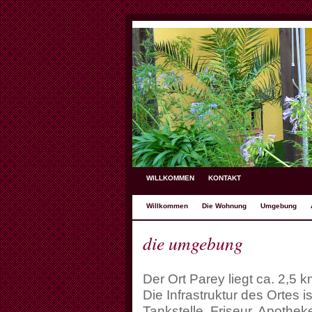
WILLKOMMEN
KONTAKT
Willkommen
Die Wohnung
Umgebung
die umgebung
Der Ort Parey liegt ca. 2,5 
Die Infrastruktur des Ortes i
Tankstelle, Friseur, Apothek